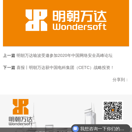
上一篇
明朝万达喻波受邀参加2020年中国网络安全高峰论坛
下一篇
喜报丨明朝万达获中国电科集团（CETC）战略投资！
分享到：
官方微信
我想咨询一下你们的产品